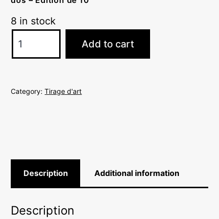
dos
– Edition de 10
8 in stock
497
Add to cart
secondes
-
Octobre
Category:
Tirage d'art
2012
quantity
Description
Additional information
Description