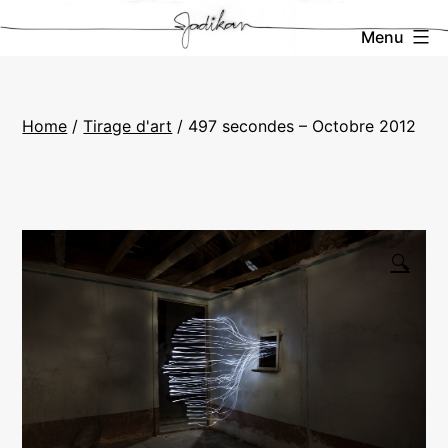
Aller
La
Menu
au
Boutique
contenu
de
Home
/
Tirage d'art
/ 497 secondes – Octobre 2012
Jadikan
🔍