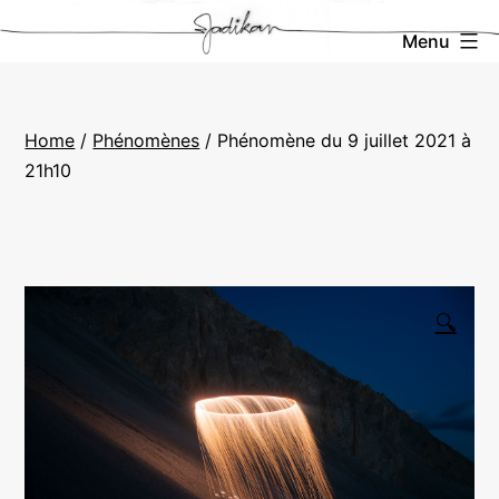
Aller
La
Menu
au
Boutique
contenu
de
Home
/
Phénomènes
/ Phénomène du 9 juillet 2021 à
Jadikan
21h10
🔍